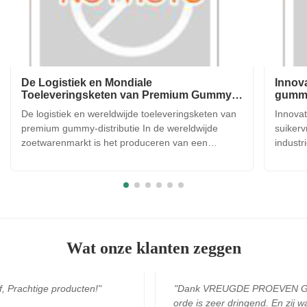
De Logistiek en Mondiale
Innova
Toeleveringsketen van Premium Gummy
gummy
Distributie
De logistiek en wereldwijde toeleveringsketen van
Innovat
premium gummy-distributie In de wereldwijde
suikerv
zoetwarenmarkt is het produceren van een
industr
hoogwaardige gummy-snoep slechts de helft van
naarma
de strijd; de andere helft is ervoor zorgen dat het
worden
product de consument in perfecte staat bereikt,
plantaa
ongeacht waar ter ...
op gela
Wat onze klanten zeggen
n!"
"Dank VREUGDE PROEVEN GOED Team. Mijn
orde is zeer dringend. En zij waren altijd hier op