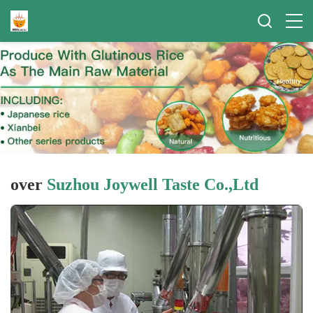
over
Suzhou Joywell Taste Co.,Ltd