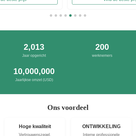
chips in China. Introducing precise frying ...
Irresis
Packing
2,013
200
Jaar opgericht
werknemers
10,000,000
Jaarlijkse omzet (USD)
Ons voordeel
Hoge kwaliteit
ONTWIKKELING
Vertrouwenszegel,
Interne professionele