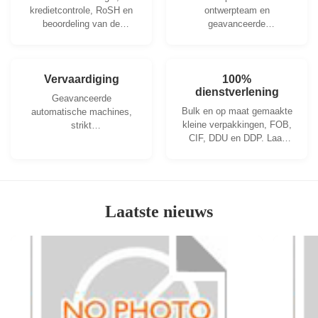
kredietcontrole, RoSH en
ontwerpteam en
beoordeling van de
geavanceerde
leverancierscapaciteit. Het
machineworkshop. We
bedrijf heeft een strikt
kunnen samenwerken om
kwaliteitscontrolesysteem
de producten te
en een professioneel
ontwikkelen die je nodig
Vervaardiging
100%
testlaboratorium.
dienstverlening
hebt.
Geavanceerde
Bulk en op maat gemaakte
automatische machines,
kleine verpakkingen, FOB,
strikt
CIF, DDU en DDP. Laat
procescontrolesysteem.
ons u helpen de beste
We kunnen alle elektrische
oplossing te vinden voor al
klemmen produceren,
uw zorgen.
verder dan uw vraag.
Laatste nieuws