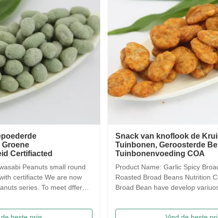
Snack van knoflook de Kruidige
Saqim
Tuinbonen, Geroosterde Beschikbare
Honin
Tuinbonenvoeding COA
Kunst
& Ma
Product Name: Garlic Spicy Broad Beans Snack ,
Saqima 
Roasted Broad Beans Nutrition COA Avaliable Our
crispy, 
Broad Bean have develop variuos different flavors
flavors
based on the traditional flavor. After the effort our
food! 
research department, we frist created braod bean
Traditi
Vind de beste prijs