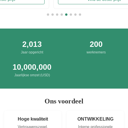
chips in China. Introducing precise frying ...
Irresis
Packing
2,013
200
Jaar opgericht
werknemers
10,000,000
Jaarlijkse omzet (USD)
Ons voordeel
Hoge kwaliteit
ONTWIKKELING
Vertrouwenszegel,
Interne professionele