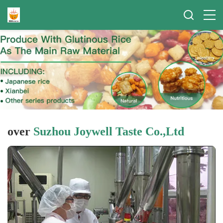
over
Suzhou Joywell Taste Co.,Ltd