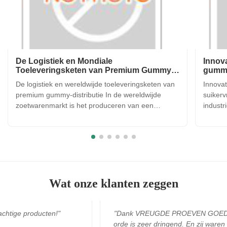
De Logistiek en Mondiale
Innova
Toeleveringsketen van Premium Gummy
gummy
Distributie
De logistiek en wereldwijde toeleveringsketen van
Innovat
premium gummy-distributie In de wereldwijde
suikerv
zoetwarenmarkt is het produceren van een
industr
hoogwaardige gummy-snoep slechts de helft van
naarma
de strijd; de andere helft is ervoor zorgen dat het
worden
product de consument in perfecte staat bereikt,
plantaa
ongeacht waar ter ...
op gela
Wat onze klanten zeggen
n!"
"Dank VREUGDE PROEVEN GOED Team. Mijn
orde is zeer dringend. En zij waren altijd hier op