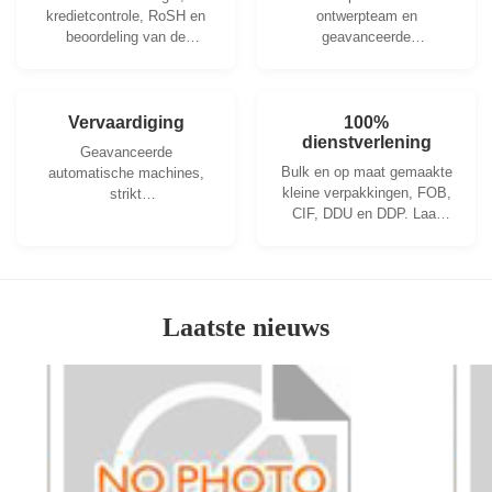
kredietcontrole, RoSH en
ontwerpteam en
beoordeling van de
geavanceerde
leverancierscapaciteit. Het
machineworkshop. We
bedrijf heeft een strikt
kunnen samenwerken om
kwaliteitscontrolesysteem
de producten te
en een professioneel
ontwikkelen die je nodig
Vervaardiging
100%
testlaboratorium.
dienstverlening
hebt.
Geavanceerde
Bulk en op maat gemaakte
automatische machines,
kleine verpakkingen, FOB,
strikt
CIF, DDU en DDP. Laat
procescontrolesysteem.
ons u helpen de beste
We kunnen alle elektrische
oplossing te vinden voor al
klemmen produceren,
uw zorgen.
verder dan uw vraag.
Laatste nieuws