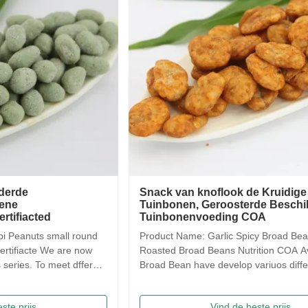
Snack van knoflook de Kruidige
Saqim
Tuinbonen, Geroosterde Beschikbare
Honin
Tuinbonenvoeding COA
Kunst
& Ma
Product Name: Garlic Spicy Broad Beans Snack ,
Saqima 
Roasted Broad Beans Nutrition COA Avaliable Our
crispy, 
Broad Bean have develop variuos different flavors
flavors
based on the traditional flavor. After the effort our
food! 
research department, we frist created braod bean
Traditi
Vind de beste prijs