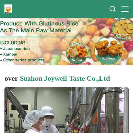
over
Suzhou Joywell Taste Co.,Ltd