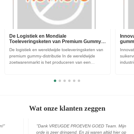
De Logistiek en Mondiale
Innova
Toeleveringsketen van Premium Gummy
gummy
Distributie
De logistiek en wereldwijde toeleveringsketen van
Innovat
premium gummy-distributie In de wereldwijde
suikerv
zoetwarenmarkt is het produceren van een
industr
hoogwaardige gummy-snoep slechts de helft van
naarma
de strijd; de andere helft is ervoor zorgen dat het
worden
product de consument in perfecte staat bereikt,
plantaa
ongeacht waar ter ...
op gela
Wat onze klanten zeggen
n!"
"Dank VREUGDE PROEVEN GOED Team. Mijn
orde is zeer dringend. En zij waren altijd hier op