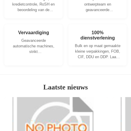
kredietcontrole, RoSH en
ontwerpteam en
beoordeling van de
geavanceerde
leverancierscapaciteit. Het
machineworkshop. We
bedrijf heeft een strikt
kunnen samenwerken om
kwaliteitscontrolesysteem
de producten te
en een professioneel
ontwikkelen die je nodig
Vervaardiging
100%
testlaboratorium.
dienstverlening
hebt.
Geavanceerde
Bulk en op maat gemaakte
automatische machines,
kleine verpakkingen, FOB,
strikt
CIF, DDU en DDP. Laat
procescontrolesysteem.
ons u helpen de beste
We kunnen alle elektrische
oplossing te vinden voor al
klemmen produceren,
uw zorgen.
verder dan uw vraag.
Laatste nieuws