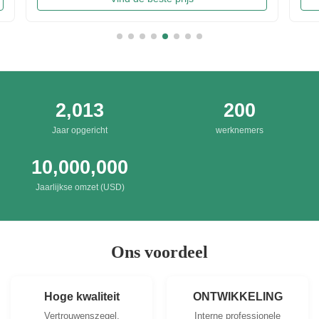
chips in China. Introducing precise frying ...
Irresis
Packing
2,013
200
Jaar opgericht
werknemers
10,000,000
Jaarlijkse omzet (USD)
Ons voordeel
Hoge kwaliteit
ONTWIKKELING
Vertrouwenszegel,
Interne professionele