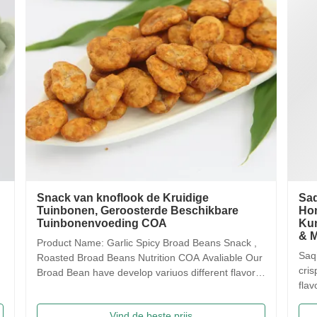
Snack van knoflook de Kruidige
Saqim
Tuinbonen, Geroosterde Beschikbare
Honin
Tuinbonenvoeding COA
Kunst
& Ma
Product Name: Garlic Spicy Broad Beans Snack ,
Saqima 
Roasted Broad Beans Nutrition COA Avaliable Our
crispy, 
Broad Bean have develop variuos different flavors
flavors
based on the traditional flavor. After the effort our
food! 
research department, we frist created braod bean
Traditi
Vind de beste prijs