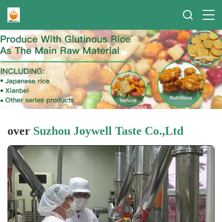
over
Suzhou Joywell Taste Co.,Ltd