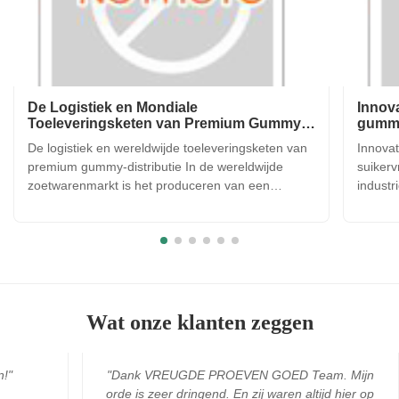
De Logistiek en Mondiale
Innova
Toeleveringsketen van Premium Gummy
gummy
Distributie
De logistiek en wereldwijde toeleveringsketen van
Innovat
premium gummy-distributie In de wereldwijde
suikerv
zoetwarenmarkt is het produceren van een
industr
hoogwaardige gummy-snoep slechts de helft van
naarma
de strijd; de andere helft is ervoor zorgen dat het
worden
product de consument in perfecte staat bereikt,
plantaa
ongeacht waar ter ...
op gela
Wat onze klanten zeggen
n!"
"Dank VREUGDE PROEVEN GOED Team. Mijn
orde is zeer dringend. En zij waren altijd hier op