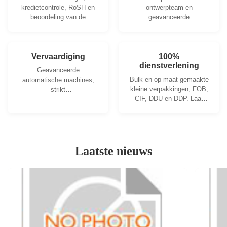
kredietcontrole, RoSH en
ontwerpteam en
beoordeling van de
geavanceerde
leverancierscapaciteit. Het
machineworkshop. We
bedrijf heeft een strikt
kunnen samenwerken om
kwaliteitscontrolesysteem
de producten te
en een professioneel
ontwikkelen die je nodig
Vervaardiging
100%
testlaboratorium.
dienstverlening
hebt.
Geavanceerde
Bulk en op maat gemaakte
automatische machines,
kleine verpakkingen, FOB,
strikt
CIF, DDU en DDP. Laat
procescontrolesysteem.
ons u helpen de beste
We kunnen alle elektrische
oplossing te vinden voor al
klemmen produceren,
uw zorgen.
verder dan uw vraag.
Laatste nieuws