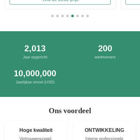
chips in China. Introducing precise frying ...
Irresis
Packing
2,013
200
Jaar opgericht
werknemers
10,000,000
Jaarlijkse omzet (USD)
Ons voordeel
Hoge kwaliteit
ONTWIKKELING
Vertrouwenszegel,
Interne professionele