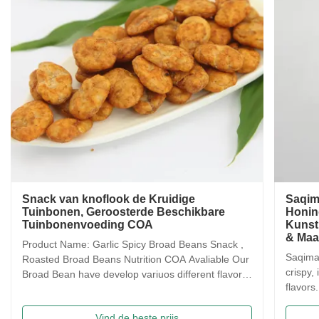
Snack van knoflook de Kruidige
Saqim
Tuinbonen, Geroosterde Beschikbare
Honin
Tuinbonenvoeding COA
Kunst
& Ma
Product Name: Garlic Spicy Broad Beans Snack ,
Saqima 
Roasted Broad Beans Nutrition COA Avaliable Our
crispy, 
Broad Bean have develop variuos different flavors
flavors
based on the traditional flavor. After the effort our
food! 
research department, we frist created braod bean
Traditi
Vind de beste prijs